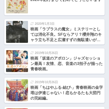
2020年1月3日
映画「ラプラスの魔女」ミステリーとし
ては消化不良。SFならアリ？櫻井翔のキ
ャラ立ち不足と広瀬すずの無駄遣いが残
念な形に。
2019年10月26日
映画「坂道のアポロン」ジャズセッショ
ン最高！友情、恋、音楽の3拍子が揃った
青春映画。
2019年10月26日
映画「ちはやふる-結び-」青春映画の金字
塔は伊達じゃない！恋もかるたも大団円
の完結編。