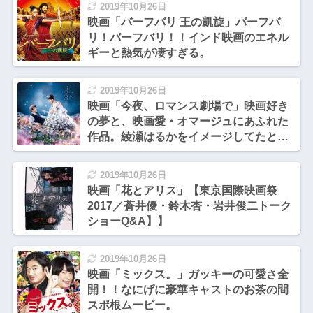
2019年10月26日
映画「バーフバリ 王の凱旋」バーフバ
リ！バーフバリ！！インド映画のエネル
ギーと熱気が凄すぎる。
2019年10月26日
映画「今夜、ロマンス劇場で」映画好き
の夢と、映画愛・オマージュにあふれた
作品。綾瀬はるかをイメージしてたとし
か思えない脚本の純愛ラブストーリー。
2019年10月26日
映画「花とアリス」【東京国際映画祭
2017／蒼井優・鈴木杏・岩井俊二トーク
ショーQ&A】】
2019年10月26日
映画「ミックス。」ガッキーの可愛さ全
開！！なにげに豪華キャストのお茶の間
スポ根ムービー。