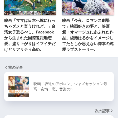
映画「ママは日本へ嫁に行っ
映画「今夜、ロマンス劇場
ちゃダメと言うけれど。」台
で」映画好きの夢と、映画
湾女子恐るべし。Facebook
愛・オマージュにあふれた作
から生まれた国際遠距離恋
品。綾瀬はるかをイメージし
愛。盛り上がりはイマイチだ
てたとしか思えない脚本の純
けどリアリティ高め。
愛ラブストーリー。
前の記事
映画「坂道のアポロン」ジャズセッション最
高！友情、恋、音楽の3…
次の記事