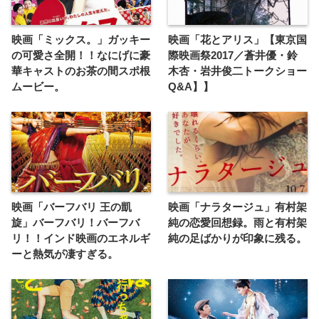
映画「ミックス。」ガッキー
映画「花とアリス」【東京国
の可愛さ全開！！なにげに豪
際映画祭2017／蒼井優・鈴
華キャストのお茶の間スポ根
木杏・岩井俊二トークショー
ムービー。
Q&A】】
映画「バーフバリ 王の凱
映画「ナラタージュ」有村架
旋」バーフバリ！バーフバ
純の恋愛回想録。雨と有村架
リ！！インド映画のエネルギ
純の足ばかりが印象に残る。
ーと熱気が凄すぎる。